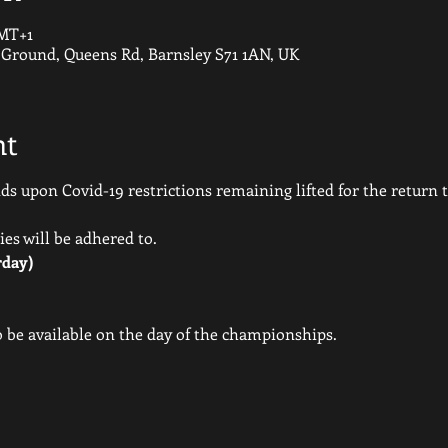
GMT+1
round, Queens Rd, Barnsley S71 1AN, UK
nt
 upon Covid-19 restrictions remaining lifted for the return to
ies will be adhered to.
rday)
so be available on the day of the championships.