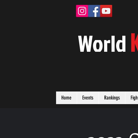
W
orld
Home
Events
Rankings
Figh