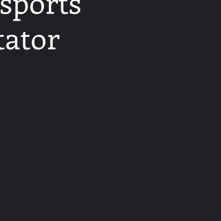
sports
tator