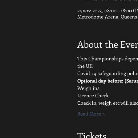
24 wrz 2023, 08:00 – 18:00 
Metrodome Arena, Queens G
About the Eve
This Championships depends
the UK.
Covid-19 safeguarding polic
Optional day before: (Satu
Weigh ins
Licence Check
Check in, weigh etc will al
Read More >
Tickets