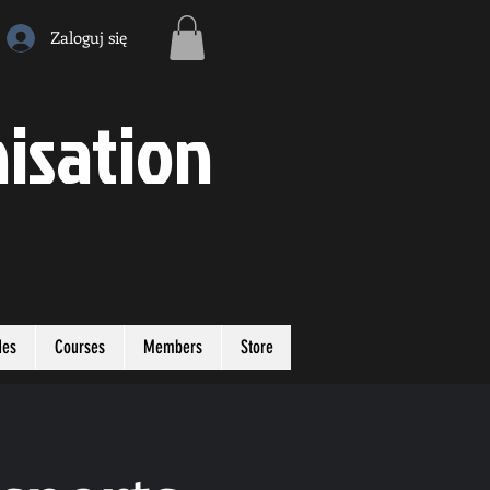
Zaloguj się
isation
des
Courses
Members
Store