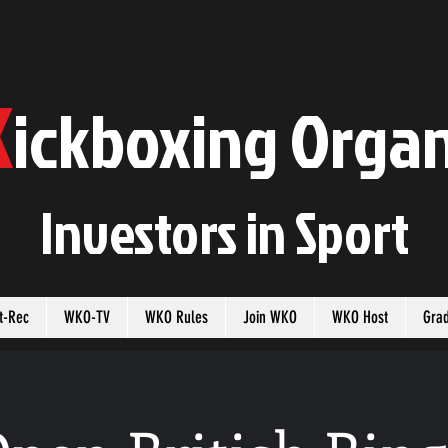
K
ickboxing
O
rgan
Investors in
S
port
t-Rec
WKO-TV
WKO Rules
Join WKO
WKO Host
Gra