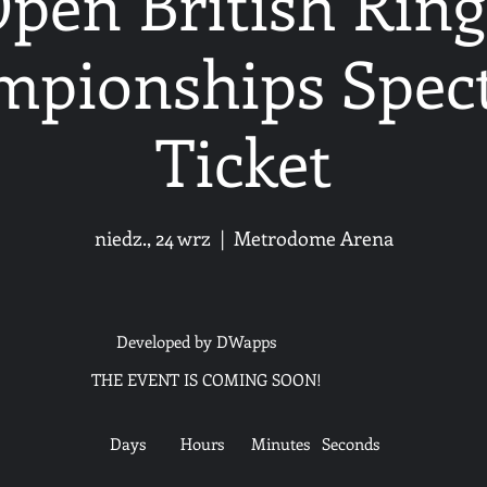
Open British Ring
pionships Spec
Ticket
niedz., 24 wrz
  |  
Metrodome Arena
Developed by DWapps
THE EVENT IS COMING SOON!
Days
Hours
Minutes
Seconds