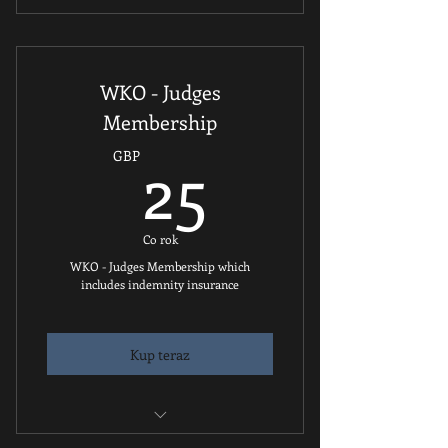
WKO Match-Room
WKO Fight-Right
WKO - Judges
Membership
25GBP
25
GBP
Co rok
WKO - Judges Membership which
includes indemnity insurance
Kup teraz
Indemnity Insurance