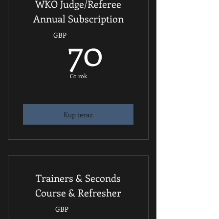
WKO Judge/Referee
Annual Subscription
70GBP
70
GBP
Co rok
Kup teraz
Trainers & Seconds
Course & Refresher
GBP