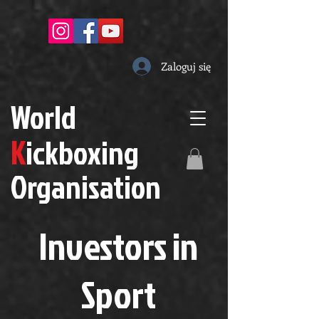
Zaloguj się
W
orld
K
ickboxing
O
rganisation
Investors in
S
port